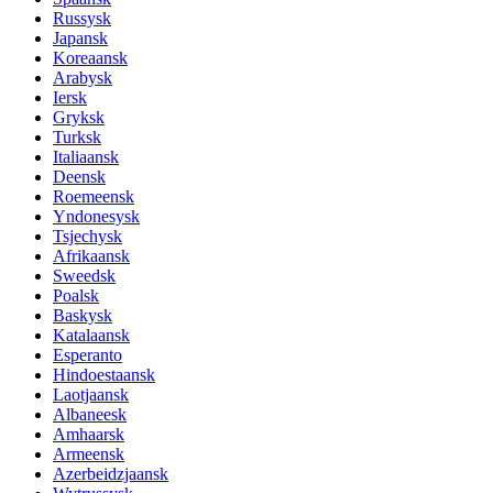
Russysk
Japansk
Koreaansk
Arabysk
Iersk
Gryksk
Turksk
Italiaansk
Deensk
Roemeensk
Yndonesysk
Tsjechysk
Afrikaansk
Sweedsk
Poalsk
Baskysk
Katalaansk
Esperanto
Hindoestaansk
Laotjaansk
Albaneesk
Amhaarsk
Armeensk
Azerbeidzjaansk