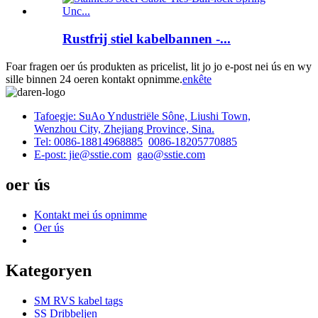
Rustfrij stiel kabelbannen -...
Foar fragen oer ús produkten as pricelist, lit jo jo e-post nei ús en wy
sille binnen 24 oeren kontakt opnimme.
enkête
Tafoegje: SuAo Yndustriële Sône, Liushi Town,
Wenzhou City, Zhejiang Province, Sina.
Tel: 0086-18814968885
0086-18205770885
E-post: jie@sstie.com
gao@sstie.com
oer ús
Kontakt mei ús opnimme
Oer ús
Kategoryen
SM RVS kabel tags
SS Dribbeljen