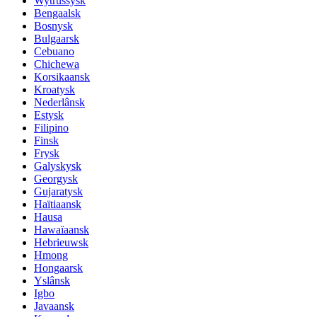
Wytrussysk
Bengaalsk
Bosnysk
Bulgaarsk
Cebuano
Chichewa
Korsikaansk
Kroatysk
Nederlânsk
Estysk
Filipino
Finsk
Frysk
Galyskysk
Georgysk
Gujaratysk
Haïtiaansk
Hausa
Hawaïaansk
Hebrieuwsk
Hmong
Hongaarsk
Yslânsk
Igbo
Javaansk