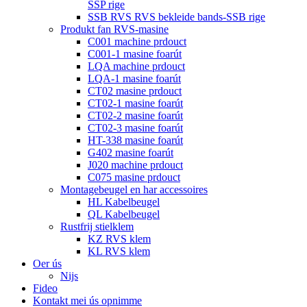
SSP rige
SSB RVS RVS bekleide bands-SSB rige
Produkt fan RVS-masine
C001 machine prdouct
C001-1 masine foarút
LQA machine prdouct
LQA-1 masine foarút
CT02 masine prdouct
CT02-1 masine foarút
CT02-2 masine foarút
CT02-3 masine foarút
HT-338 masine foarút
G402 masine foarút
J020 machine prdouct
C075 masine prdouct
Montagebeugel en har accessoires
HL Kabelbeugel
QL Kabelbeugel
Rustfrij stielklem
KZ RVS klem
KL RVS klem
Oer ús
Nijs
Fideo
Kontakt mei ús opnimme