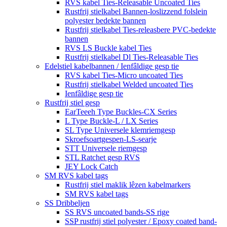
RVS kabel Ties-Releasable Uncoated Ties
Rustfrij stielkabel Bannen-loslizzend folslein
polyester bedekte bannen
Rustfrij stielkabel Ties-releasbere PVC-bedekte
bannen
RVS LS Buckle kabel Ties
Rustfrij stielkabel Dl Ties-Releasable Ties
Edelstiel kabelbannen / Ienfâldige gesp tie
RVS kabel Ties-Micro uncoated Ties
Rustfrij stielkabel Welded uncoated Ties
Ienfâldige gesp tie
Rustfrij stiel gesp
EarTeeeh Type Buckles-CX Series
L Type Buckle-L / LX Series
SL Type Universele klemriemgesp
Skroefsoartgespen-LS-searje
STT Universele riemgesp
STL Ratchet gesp RVS
JEY Lock Catch
SM RVS kabel tags
Rustfrij stiel maklik lêzen kabelmarkers
SM RVS kabel tags
SS Dribbeljen
SS RVS uncoated bands-SS rige
SSP rustfrij stiel polyester / Epoxy coated band-