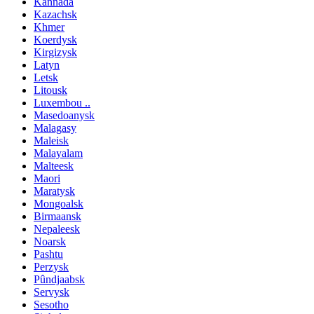
Kannada
Kazachsk
Khmer
Koerdysk
Kirgizysk
Latyn
Letsk
Litousk
Luxembou ..
Masedoanysk
Malagasy
Maleisk
Malayalam
Malteesk
Maori
Maratysk
Mongoalsk
Birmaansk
Nepaleesk
Noarsk
Pashtu
Perzysk
Pûndjaabsk
Servysk
Sesotho