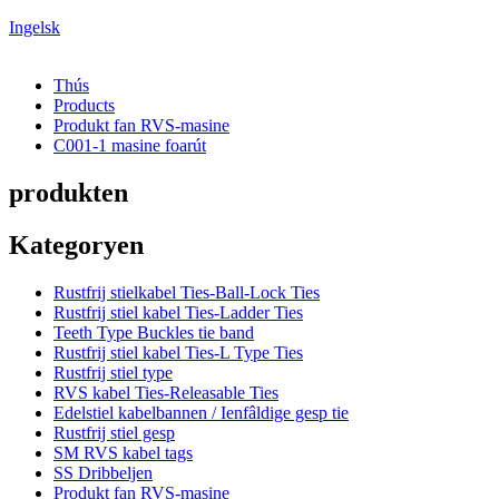
Ingelsk
Thús
Products
Produkt fan RVS-masine
C001-1 masine foarút
produkten
Kategoryen
Rustfrij stielkabel Ties-Ball-Lock Ties
Rustfrij stiel kabel Ties-Ladder Ties
Teeth Type Buckles tie band
Rustfrij stiel kabel Ties-L Type Ties
Rustfrij stiel type
RVS kabel Ties-Releasable Ties
Edelstiel kabelbannen / Ienfâldige gesp tie
Rustfrij stiel gesp
SM RVS kabel tags
SS Dribbeljen
Produkt fan RVS-masine