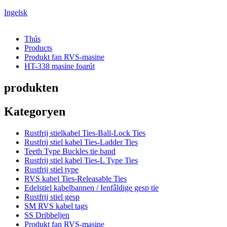
Ingelsk
Thús
Products
Produkt fan RVS-masine
HT-338 masine foarút
produkten
Kategoryen
Rustfrij stielkabel Ties-Ball-Lock Ties
Rustfrij stiel kabel Ties-Ladder Ties
Teeth Type Buckles tie band
Rustfrij stiel kabel Ties-L Type Ties
Rustfrij stiel type
RVS kabel Ties-Releasable Ties
Edelstiel kabelbannen / Ienfâldige gesp tie
Rustfrij stiel gesp
SM RVS kabel tags
SS Dribbeljen
Produkt fan RVS-masine