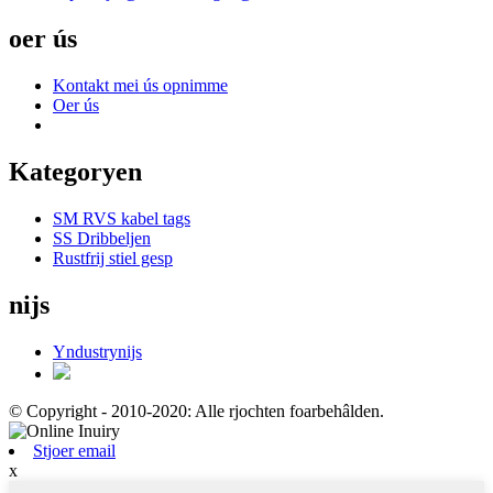
oer ús
Kontakt mei ús opnimme
Oer ús
Kategoryen
SM RVS kabel tags
SS Dribbeljen
Rustfrij stiel gesp
nijs
Yndustrynijs
© Copyright - 2010-2020: Alle rjochten foarbehâlden.
Stjoer email
x