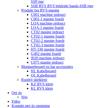
SSP rige
SSB RVS RVS bekleide bands-SSB rige
Produkt fan RVS-masine
C001 machine prdouct
C001-1 masine foarút
LQA machine prdouct
LQA-1 masine foarút
CT02 masine prdouct
CT02-1 masine foarút
CT02-2 masine foarút
CT02-3 masine foarút
HT-338 masine foarút
G402 masine foarút
J020 machine prdouct
C075 masine prdouct
Montagebeugel en har accessoires
HL Kabelbeugel
QL Kabelbeugel
Rustfrij stielklem
KZ RVS klem
KL RVS klem
Oer ús
Nijs
Fideo
Kontakt mei ús opnimme