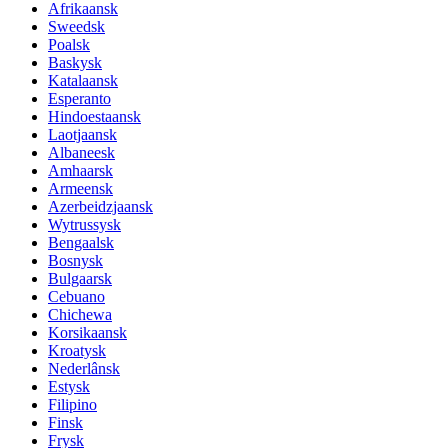
Afrikaansk
Sweedsk
Poalsk
Baskysk
Katalaansk
Esperanto
Hindoestaansk
Laotjaansk
Albaneesk
Amhaarsk
Armeensk
Azerbeidzjaansk
Wytrussysk
Bengaalsk
Bosnysk
Bulgaarsk
Cebuano
Chichewa
Korsikaansk
Kroatysk
Nederlânsk
Estysk
Filipino
Finsk
Frysk