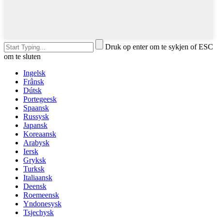
Druk op enter om te sykjen of ESC
om te sluten
Ingelsk
Frânsk
Dútsk
Portegeesk
Spaansk
Russysk
Japansk
Koreaansk
Arabysk
Iersk
Gryksk
Turksk
Italiaansk
Deensk
Roemeensk
Yndonesysk
Tsjechysk