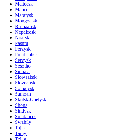
Malteesk
Maori
Maratysk
Mongoalsk
Birmaansk
Nepaleesk
Noarsk
Pashtu
Perzysk
Pûndjaabsk
Servysk
Sesotho
Sinhala
Slowaaksk
Sloveensk
Somalysk
Samoan
Skotsk-Gaelysk
Shona
Sindysk
Sundanees
Swahily
Tajik
Tamyl
Telugu