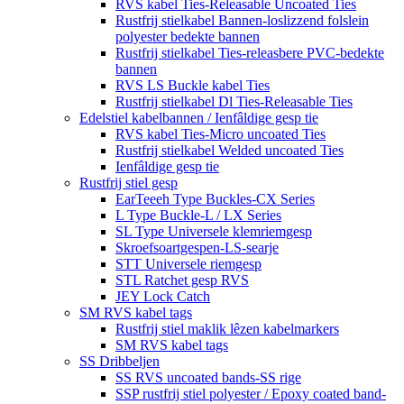
RVS kabel Ties-Releasable Uncoated Ties
Rustfrij stielkabel Bannen-loslizzend folslein
polyester bedekte bannen
Rustfrij stielkabel Ties-releasbere PVC-bedekte
bannen
RVS LS Buckle kabel Ties
Rustfrij stielkabel Dl Ties-Releasable Ties
Edelstiel kabelbannen / Ienfâldige gesp tie
RVS kabel Ties-Micro uncoated Ties
Rustfrij stielkabel Welded uncoated Ties
Ienfâldige gesp tie
Rustfrij stiel gesp
EarTeeeh Type Buckles-CX Series
L Type Buckle-L / LX Series
SL Type Universele klemriemgesp
Skroefsoartgespen-LS-searje
STT Universele riemgesp
STL Ratchet gesp RVS
JEY Lock Catch
SM RVS kabel tags
Rustfrij stiel maklik lêzen kabelmarkers
SM RVS kabel tags
SS Dribbeljen
SS RVS uncoated bands-SS rige
SSP rustfrij stiel polyester / Epoxy coated band-