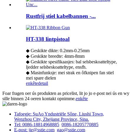
Rustfrij stiel kabelbannen -...
HT-338 lintpistoal
◆ Geskikte dikte: 0.2mm-0.25mm
◆ Geskikte breedte: 4mm-8mm
◆ Geskikte spesifikaasjes: bal selsbeskoatteltype,
ljedder selsbeskoatteltype, ensfh.
◆ Masinfunksje: mei strak en ôfknipen fan stiel
mei spare dielen
enkête
detail
Foar fragen oer ús produkten as pricelist, lit jo jo e-post nei ús en wy
sille binnen 24 oeren kontakt opnimme.
enkête
Tafoegje: SuAo Yndustriële Sône, Liushi Town,
Wenzhou City, Zhejiang Province, Sina.
Tel: 0086-18814968885
0086-18205770885
E-post: jie@sstie.com
gao@sstie.com