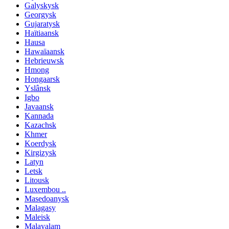
Galyskysk
Georgysk
Gujaratysk
Haïtiaansk
Hausa
Hawaïaansk
Hebrieuwsk
Hmong
Hongaarsk
Yslânsk
Igbo
Javaansk
Kannada
Kazachsk
Khmer
Koerdysk
Kirgizysk
Latyn
Letsk
Litousk
Luxembou ..
Masedoanysk
Malagasy
Maleisk
Malayalam