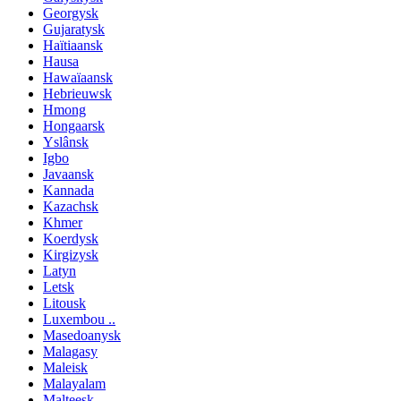
Georgysk
Gujaratysk
Haïtiaansk
Hausa
Hawaïaansk
Hebrieuwsk
Hmong
Hongaarsk
Yslânsk
Igbo
Javaansk
Kannada
Kazachsk
Khmer
Koerdysk
Kirgizysk
Latyn
Letsk
Litousk
Luxembou ..
Masedoanysk
Malagasy
Maleisk
Malayalam
Malteesk