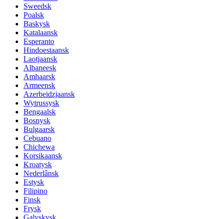
Sweedsk
Poalsk
Baskysk
Katalaansk
Esperanto
Hindoestaansk
Laotjaansk
Albaneesk
Amhaarsk
Armeensk
Azerbeidzjaansk
Wytrussysk
Bengaalsk
Bosnysk
Bulgaarsk
Cebuano
Chichewa
Korsikaansk
Kroatysk
Nederlânsk
Estysk
Filipino
Finsk
Frysk
Galyskysk