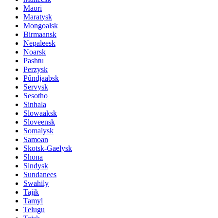
Maori
Maratysk
Mongoalsk
Birmaansk
Nepaleesk
Noarsk
Pashtu
Perzysk
Pûndjaabsk
Servysk
Sesotho
Sinhala
Slowaaksk
Sloveensk
Somalysk
Samoan
Skotsk-Gaelysk
Shona
Sindysk
Sundanees
Swahily
Tajik
Tamyl
Telugu