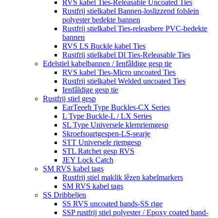
RVS kabel Ties-Releasable Uncoated Ties
Rustfrij stielkabel Bannen-loslizzend folslein
polyester bedekte bannen
Rustfrij stielkabel Ties-releasbere PVC-bedekte
bannen
RVS LS Buckle kabel Ties
Rustfrij stielkabel Dl Ties-Releasable Ties
Edelstiel kabelbannen / Ienfâldige gesp tie
RVS kabel Ties-Micro uncoated Ties
Rustfrij stielkabel Welded uncoated Ties
Ienfâldige gesp tie
Rustfrij stiel gesp
EarTeeeh Type Buckles-CX Series
L Type Buckle-L / LX Series
SL Type Universele klemriemgesp
Skroefsoartgespen-LS-searje
STT Universele riemgesp
STL Ratchet gesp RVS
JEY Lock Catch
SM RVS kabel tags
Rustfrij stiel maklik lêzen kabelmarkers
SM RVS kabel tags
SS Dribbeljen
SS RVS uncoated bands-SS rige
SSP rustfrij stiel polyester / Epoxy coated band-