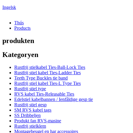
Ingelsk
Thús
Products
produkten
Kategoryen
Rustfrij stielkabel Ties-Ball-Lock Ties
Rustfrij stiel kabel Ties-Ladder Ties
Teeth Type Buckles tie band
Rustfrij stiel kabel Ties-L Type Ties
Rustfrij stiel type
RVS kabel Ties-Releasable Ties
Edelstiel kabelbannen / Ienfâldige gesp tie
Rustfrij stiel gesp
SM RVS kabel tags
SS Dribbeljen
Produkt fan RVS-masine
Rustfrij stielklem
Montagebeugel en har accessoires