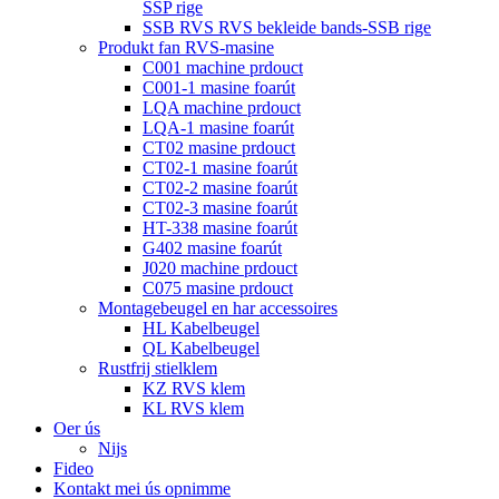
SSP rige
SSB RVS RVS bekleide bands-SSB rige
Produkt fan RVS-masine
C001 machine prdouct
C001-1 masine foarút
LQA machine prdouct
LQA-1 masine foarút
CT02 masine prdouct
CT02-1 masine foarút
CT02-2 masine foarút
CT02-3 masine foarút
HT-338 masine foarút
G402 masine foarút
J020 machine prdouct
C075 masine prdouct
Montagebeugel en har accessoires
HL Kabelbeugel
QL Kabelbeugel
Rustfrij stielklem
KZ RVS klem
KL RVS klem
Oer ús
Nijs
Fideo
Kontakt mei ús opnimme