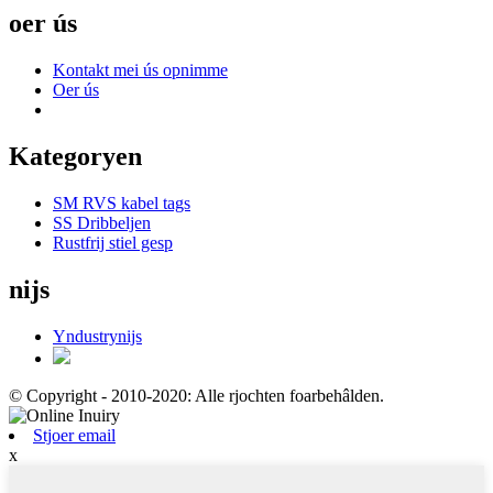
oer ús
Kontakt mei ús opnimme
Oer ús
Kategoryen
SM RVS kabel tags
SS Dribbeljen
Rustfrij stiel gesp
nijs
Yndustrynijs
© Copyright - 2010-2020: Alle rjochten foarbehâlden.
Stjoer email
x