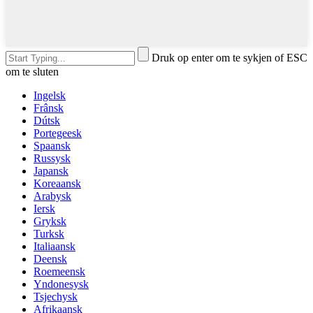
Druk op enter om te sykjen of ESC
om te sluten
Ingelsk
Frânsk
Dútsk
Portegeesk
Spaansk
Russysk
Japansk
Koreaansk
Arabysk
Iersk
Gryksk
Turksk
Italiaansk
Deensk
Roemeensk
Yndonesysk
Tsjechysk
Afrikaansk