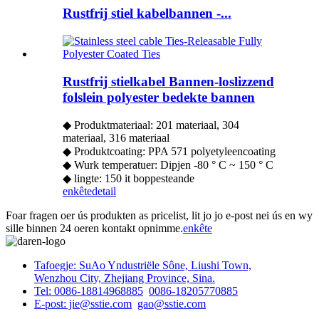
Rustfrij stiel kabelbannen -...
Rustfrij stielkabel Bannen-loslizzend
folslein polyester bedekte bannen
◆ Produktmateriaal: 201 materiaal, 304
materiaal, 316 materiaal
◆ Produktcoating: PPA 571 polyetyleencoating
◆ Wurk temperatuer: Dipjen -80 ° C ~ 150 ° C
◆ lingte: 150 it boppesteande
enkête
detail
Foar fragen oer ús produkten as pricelist, lit jo jo e-post nei ús en wy
sille binnen 24 oeren kontakt opnimme.
enkête
Tafoegje: SuAo Yndustriële Sône, Liushi Town,
Wenzhou City, Zhejiang Province, Sina.
Tel: 0086-18814968885
0086-18205770885
E-post: jie@sstie.com
gao@sstie.com