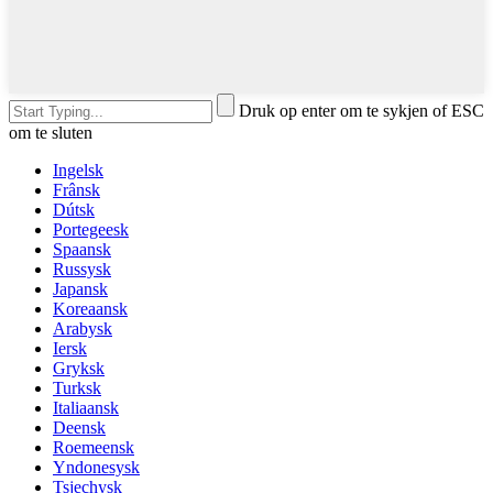
Druk op enter om te sykjen of ESC
om te sluten
Ingelsk
Frânsk
Dútsk
Portegeesk
Spaansk
Russysk
Japansk
Koreaansk
Arabysk
Iersk
Gryksk
Turksk
Italiaansk
Deensk
Roemeensk
Yndonesysk
Tsjechysk