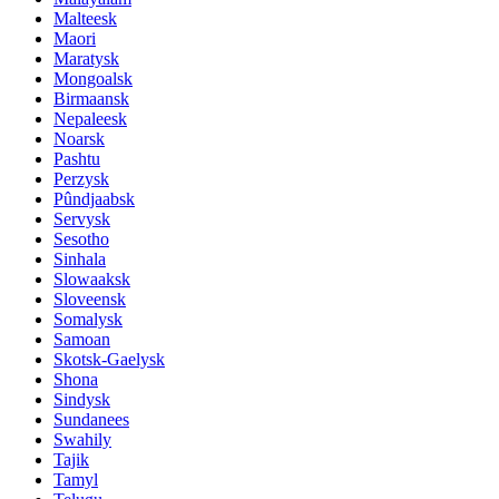
Malteesk
Maori
Maratysk
Mongoalsk
Birmaansk
Nepaleesk
Noarsk
Pashtu
Perzysk
Pûndjaabsk
Servysk
Sesotho
Sinhala
Slowaaksk
Sloveensk
Somalysk
Samoan
Skotsk-Gaelysk
Shona
Sindysk
Sundanees
Swahily
Tajik
Tamyl