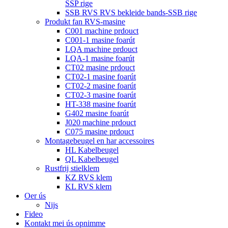
SSP rige
SSB RVS RVS bekleide bands-SSB rige
Produkt fan RVS-masine
C001 machine prdouct
C001-1 masine foarút
LQA machine prdouct
LQA-1 masine foarút
CT02 masine prdouct
CT02-1 masine foarút
CT02-2 masine foarút
CT02-3 masine foarút
HT-338 masine foarút
G402 masine foarút
J020 machine prdouct
C075 masine prdouct
Montagebeugel en har accessoires
HL Kabelbeugel
QL Kabelbeugel
Rustfrij stielklem
KZ RVS klem
KL RVS klem
Oer ús
Nijs
Fideo
Kontakt mei ús opnimme