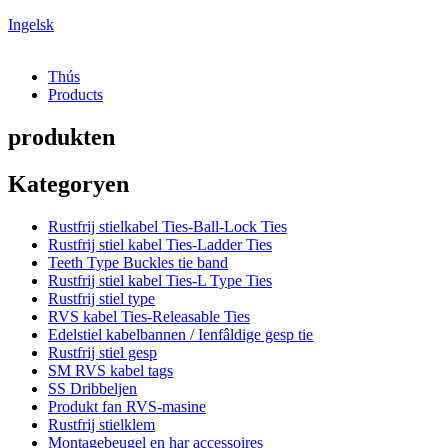
Ingelsk
Thús
Products
produkten
Kategoryen
Rustfrij stielkabel Ties-Ball-Lock Ties
Rustfrij stiel kabel Ties-Ladder Ties
Teeth Type Buckles tie band
Rustfrij stiel kabel Ties-L Type Ties
Rustfrij stiel type
RVS kabel Ties-Releasable Ties
Edelstiel kabelbannen / Ienfâldige gesp tie
Rustfrij stiel gesp
SM RVS kabel tags
SS Dribbeljen
Produkt fan RVS-masine
Rustfrij stielklem
Montagebeugel en har accessoires