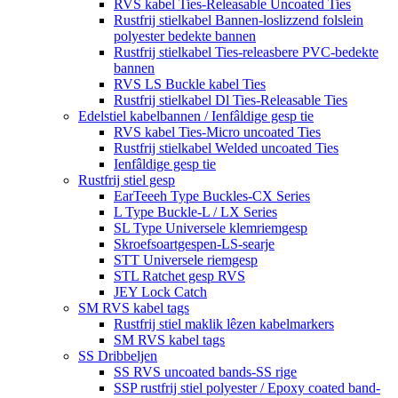
RVS kabel Ties-Releasable Uncoated Ties
Rustfrij stielkabel Bannen-loslizzend folslein
polyester bedekte bannen
Rustfrij stielkabel Ties-releasbere PVC-bedekte
bannen
RVS LS Buckle kabel Ties
Rustfrij stielkabel Dl Ties-Releasable Ties
Edelstiel kabelbannen / Ienfâldige gesp tie
RVS kabel Ties-Micro uncoated Ties
Rustfrij stielkabel Welded uncoated Ties
Ienfâldige gesp tie
Rustfrij stiel gesp
EarTeeeh Type Buckles-CX Series
L Type Buckle-L / LX Series
SL Type Universele klemriemgesp
Skroefsoartgespen-LS-searje
STT Universele riemgesp
STL Ratchet gesp RVS
JEY Lock Catch
SM RVS kabel tags
Rustfrij stiel maklik lêzen kabelmarkers
SM RVS kabel tags
SS Dribbeljen
SS RVS uncoated bands-SS rige
SSP rustfrij stiel polyester / Epoxy coated band-