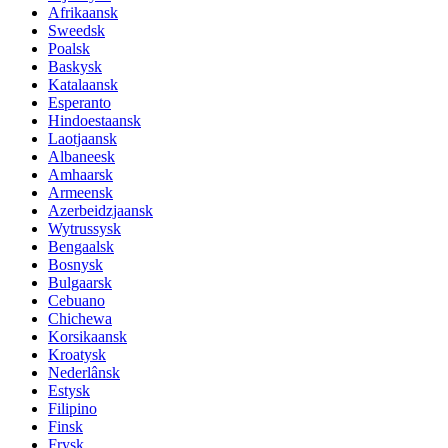
Afrikaansk
Sweedsk
Poalsk
Baskysk
Katalaansk
Esperanto
Hindoestaansk
Laotjaansk
Albaneesk
Amhaarsk
Armeensk
Azerbeidzjaansk
Wytrussysk
Bengaalsk
Bosnysk
Bulgaarsk
Cebuano
Chichewa
Korsikaansk
Kroatysk
Nederlânsk
Estysk
Filipino
Finsk
Frysk