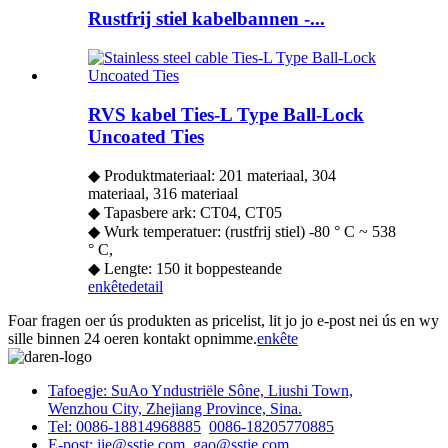
Rustfrij stiel kabelbannen -...
RVS kabel Ties-L Type Ball-Lock
Uncoated Ties
◆ Produktmateriaal: 201 materiaal, 304
materiaal, 316 materiaal
◆ Tapasbere ark: CT04, CT05
◆ Wurk temperatuer: (rustfrij stiel) -80 ° C ~ 538
° C,
◆ Lengte: 150 it boppesteande
enkête
detail
Foar fragen oer ús produkten as pricelist, lit jo jo e-post nei ús en wy
sille binnen 24 oeren kontakt opnimme.
enkête
Tafoegje: SuAo Yndustriële Sône, Liushi Town,
Wenzhou City, Zhejiang Province, Sina.
Tel: 0086-18814968885
0086-18205770885
E-post: jie@sstie.com
gao@sstie.com