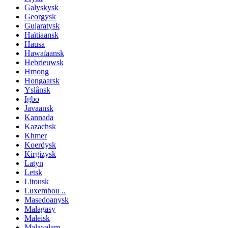
Galyskysk
Georgysk
Gujaratysk
Haïtiaansk
Hausa
Hawaïaansk
Hebrieuwsk
Hmong
Hongaarsk
Yslânsk
Igbo
Javaansk
Kannada
Kazachsk
Khmer
Koerdysk
Kirgizysk
Latyn
Letsk
Litousk
Luxembou ..
Masedoanysk
Malagasy
Maleisk
Malayalam