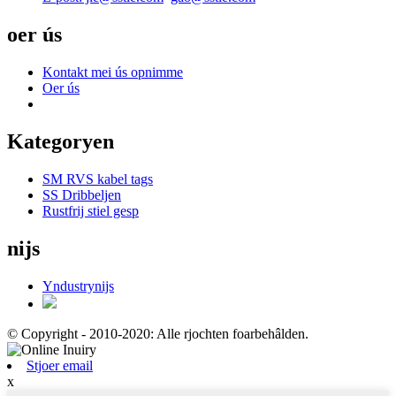
oer ús
Kontakt mei ús opnimme
Oer ús
Kategoryen
SM RVS kabel tags
SS Dribbeljen
Rustfrij stiel gesp
nijs
Yndustrynijs
© Copyright - 2010-2020: Alle rjochten foarbehâlden.
Stjoer email
x