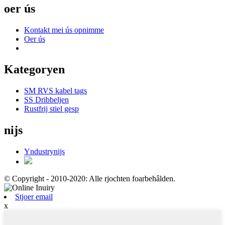
oer ús
Kontakt mei ús opnimme
Oer ús
Kategoryen
SM RVS kabel tags
SS Dribbeljen
Rustfrij stiel gesp
nijs
Yndustrynijs
© Copyright - 2010-2020: Alle rjochten foarbehâlden.
Stjoer email
x