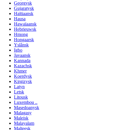
Georgysk
Gujaratysk
Haïtiaansk
Hausa
Hawaïaansk
Hebrieuwsk
Hmong
Hongaarsk
Yslânsk
Igbo
Javaansk
Kannada
Kazachsk
Khmer
Koerdysk
Kirgizysk
Latyn
Letsk
Litousk
Luxembou ..
Masedoanysk
Malagasy
Maleisk
Malayalam
Malteesk