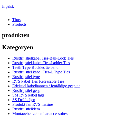
Ingelsk
Thús
Products
produkten
Kategoryen
Rustfrij stielkabel Ties-Ball-Lock Ties
Rustfrij stiel kabel Ties-Ladder Ties
Teeth Type Buckles tie band
Rustfrij stiel kabel Ties-L Type Ties
Rustfrij stiel type
RVS kabel Ties-Releasable Ties
Edelstiel kabelbannen / Ienfâldige gesp tie
Rustfrij stiel gesp
SM RVS kabel tags
SS Dribbeljen
Produkt fan RVS-masine
Rustfrij stielklem
Montagebeugel en har accessoires