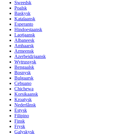
Sweedsk
Poalsk
Baskysk
Katalaansk
Esperanto
Hindoestaansk
Laotjaansk
Albaneesk
Amhaarsk
Armeensk
Azerbeidzjaansk
Wytrussysk
Bengaalsk
Bosnysk
Bulgaarsk
Cebuano
Chichewa
Korsikaansk
Kroatysk
Nederlânsk
Estysk
Filipino
Finsk
Frysk
Galyskysk