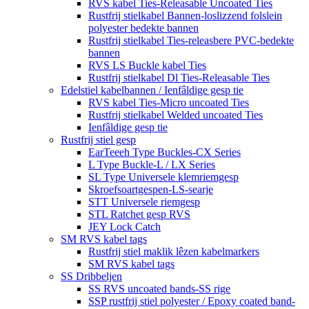
RVS kabel Ties-Releasable Uncoated Ties
Rustfrij stielkabel Bannen-loslizzend folslein
polyester bedekte bannen
Rustfrij stielkabel Ties-releasbere PVC-bedekte
bannen
RVS LS Buckle kabel Ties
Rustfrij stielkabel Dl Ties-Releasable Ties
Edelstiel kabelbannen / Ienfâldige gesp tie
RVS kabel Ties-Micro uncoated Ties
Rustfrij stielkabel Welded uncoated Ties
Ienfâldige gesp tie
Rustfrij stiel gesp
EarTeeeh Type Buckles-CX Series
L Type Buckle-L / LX Series
SL Type Universele klemriemgesp
Skroefsoartgespen-LS-searje
STT Universele riemgesp
STL Ratchet gesp RVS
JEY Lock Catch
SM RVS kabel tags
Rustfrij stiel maklik lêzen kabelmarkers
SM RVS kabel tags
SS Dribbeljen
SS RVS uncoated bands-SS rige
SSP rustfrij stiel polyester / Epoxy coated band-