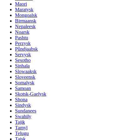
Maori
Maratysk
Mongoalsk
Birmaansk
Nepaleesk
Noarsk
Pashtu
Perzysk
Pûndjaabsk
Servysk
Sesotho
Sinhala
Slowaaksk
Sloveensk
Somalysk
Samoan
Skotsk-Gaelysk
Shona
Sindysk
Sundanees
Swahily
Tajik
Tamyl
Telugu
Taisk