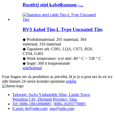
Rustfrij stiel kabelbannen -...
RVS kabel Ties-L Type Uncoated Ties
◆ Produktmateriaal: 201 materiaal, 304
materiaal, 316 materiaal
◆ Tapasbere ark: C001, LQA, C075, J020,
CT04, G402
◆ Wurk temperatuer: wyt stiel -80 ° C ~ 538 ° C
◆ lingte: 300 it boppesteande
enkête
detail
Foar fragen oer ús produkten as pricelist, lit jo jo e-post nei ús en wy
sille binnen 24 oeren kontakt opnimme.
enkête
Tafoegje: SuAo Yndustriële Sône, Liushi Town,
Wenzhou City, Zhejiang Province, Sina.
Tel: 0086-18814968885
0086-18205770885
E-post: jie@sstie.com
gao@sstie.com