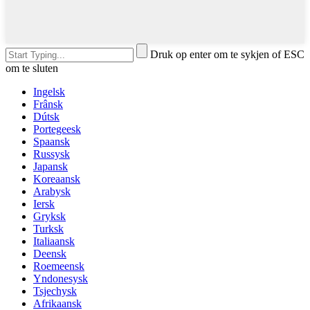
Druk op enter om te sykjen of ESC
om te sluten
Ingelsk
Frânsk
Dútsk
Portegeesk
Spaansk
Russysk
Japansk
Koreaansk
Arabysk
Iersk
Gryksk
Turksk
Italiaansk
Deensk
Roemeensk
Yndonesysk
Tsjechysk
Afrikaansk