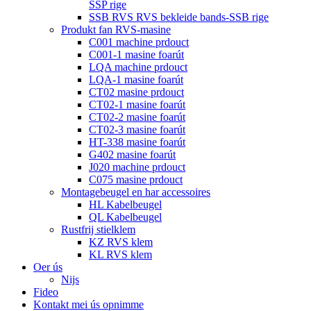
SSP rige
SSB RVS RVS bekleide bands-SSB rige
Produkt fan RVS-masine
C001 machine prdouct
C001-1 masine foarút
LQA machine prdouct
LQA-1 masine foarút
CT02 masine prdouct
CT02-1 masine foarút
CT02-2 masine foarút
CT02-3 masine foarút
HT-338 masine foarút
G402 masine foarút
J020 machine prdouct
C075 masine prdouct
Montagebeugel en har accessoires
HL Kabelbeugel
QL Kabelbeugel
Rustfrij stielklem
KZ RVS klem
KL RVS klem
Oer ús
Nijs
Fideo
Kontakt mei ús opnimme